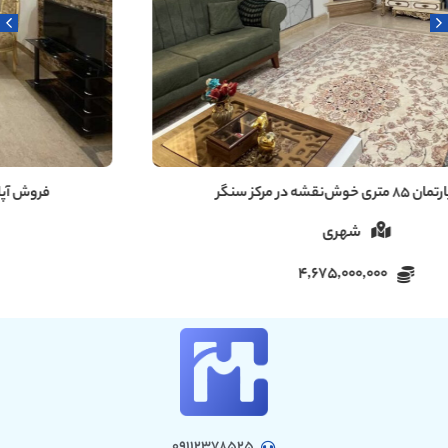
فروش آپارتمان ۱۰۰ متری در ویشکاننک سنگر رشت
روستایی
5,000,000,000
09112378525