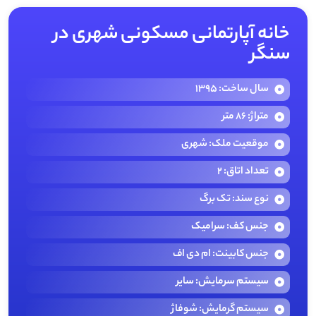
خانه آپارتمانی مسکونی شهری در
سنگر
سال ساخت: 1395
متراژ: 86 متر
موقعیت ملک: شهری
تعداد اتاق: 2
نوع سند: تک برگ
جنس کف: سرامیک
جنس کابینت: ام دی اف
سیستم سرمایش: سایر
سیستم گرمایش: شوفاژ