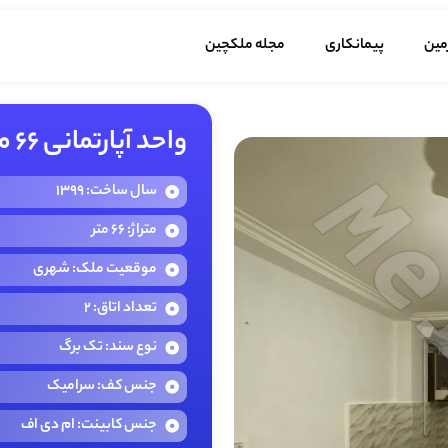
مین
پیمانکاری
مجله ملکچین
واحد آپارتمانی 66 متری در شهر سنگر
سال ساخت: 1399
متراژ: 66 متر
موقعیت ملک: شهری
تعداد اتاق: 2
نوع سند: تک برگ
جنس کف: سرامیک
جنس کابینت: ام دی اف