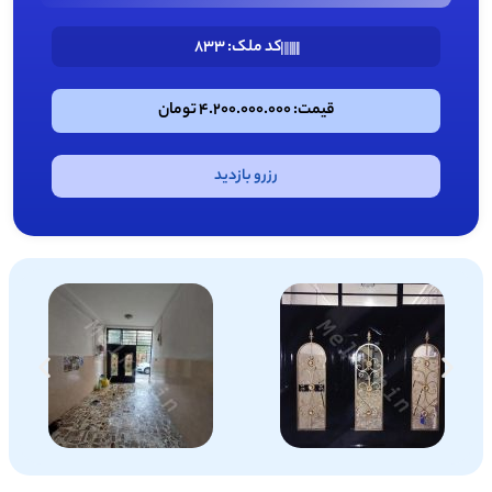
کد ملک: 833
قیمت: 4.200.000.000 تومان
رزرو بازدید