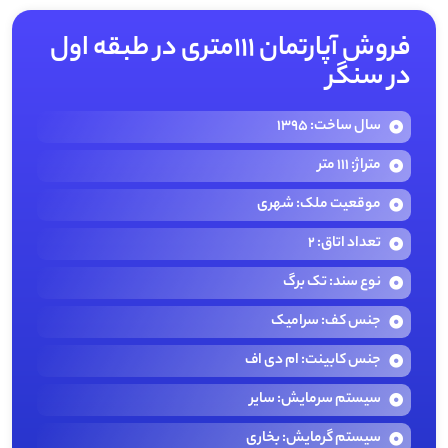
فروش آپارتمان ۱۱۱متری در طبقه اول
در سنگر
سال ساخت: 1395
متراژ: 111 متر
موقعیت ملک: شهری
تعداد اتاق: 2
نوع سند: تک برگ
جنس کف: سرامیک
جنس کابینت: ام دی اف
سیستم سرمایش: سایر
سیستم گرمایش: بخاری