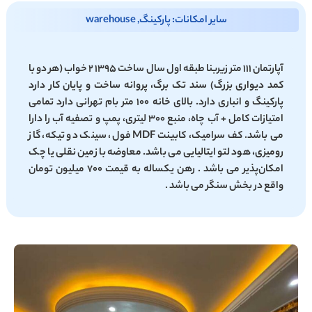
سایر امکانات: پارکینگ, warehouse
آپارتمان ۱۱۱ متر زیربنا طبقه اول سال ساخت ۱۳۹۵ ۲ خواب (هر دو با
کمد دیواری بزرگ) سند تک برگ، پروانه ساخت و پایان کار دارد
پارکینگ و انباری دارد. بالای خانه ۱۰۰ متر بام تهرانی دارد تمامی
امتیازات کامل + آب چاه، منبع ۳۰۰ لیتری، پمپ و تصفیه آب را دارا
می باشد. کف سرامیک، کابینت MDF فول، سینک دو تیکه، گاز
رومیزی، هود لتو ایتالیایی می باشد. معاوضه با زمین نقلی یا چک
امکان‌پذیر می باشد . رهن یکساله به قیمت ۷۰۰ میلیون تومان
واقع در بخش سنگر می باشد .