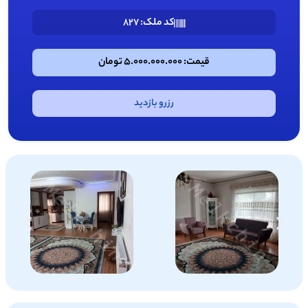
کد ملک: 827
قیمت: 5.000.000.000 تومان
رزرو بازدید