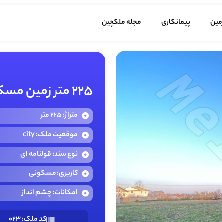
مین
پیمانکاری
مجله ملکچین
225 متر زمین مسکونی شهری در سنگر گیلان
متراژ: 225 متر
موقعیت ملک: city
نوع سند: قولنامه ای
کاربری: مسکونی
امکانات: چشم انداز
کد ملک: 023