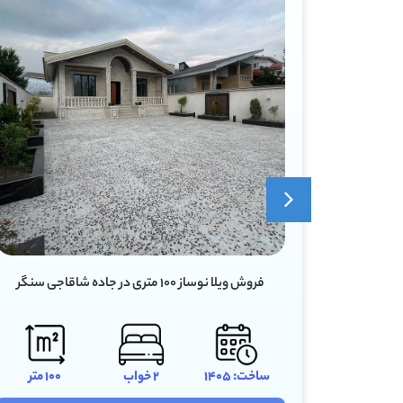
فروش ویلا ۶۰ متری دنج در سروندان سنگر رشت
100 متر
ساخت: 1398
1 خواب
60 متر