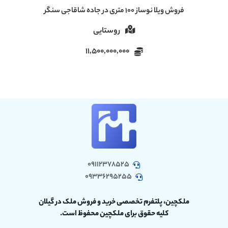
فروش ویلا ۶۰ متری دنج در سروندان سنگر رشت
روستایی
5,000,000,000
09112378525
09336295255
ملکچین، پلتفرم تخصصی خرید و فروش ملک در گیلان
کلیه حقوق برای ملکچین محفوظ است.