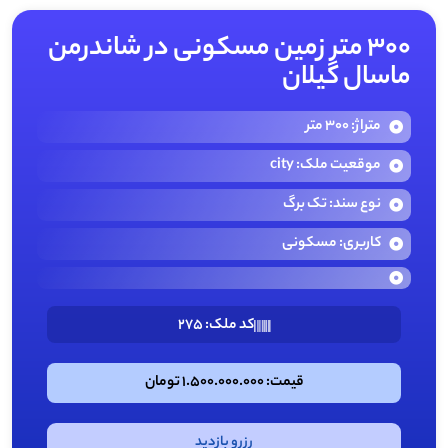
300 متر زمین مسکونی در شاندرمن
ماسال گیلان
متراژ: 300 متر
موقعیت ملک: city
نوع سند: تک برگ
کاربری: مسکونی
کد ملک: 275
قیمت: 1.500.000.000 تومان
رزرو بازدید