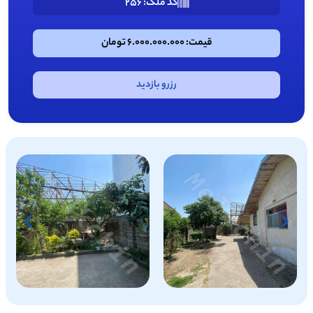
کد ملک: 256
قیمت: 6.000.000.000 تومان
رزرو بازدید