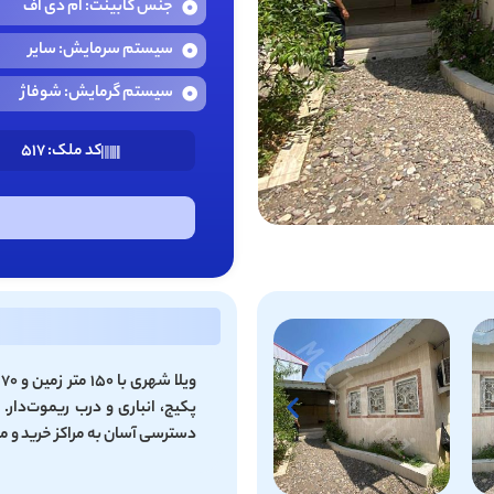
جنس کابینت: ام دی اف
سیستم سرمایش: سایر
سیستم گرمایش: شوفاژ
کد ملک: 517
پکیج، انباری و درب ریموت‌دا
دسترسی آسان به مراکز خرید و 