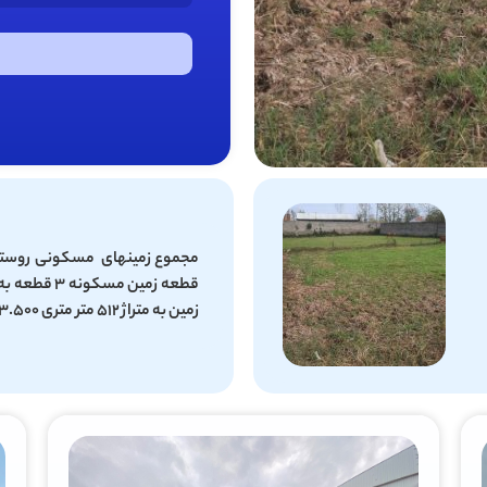
زمین به متراژ ۵۱۲ متر متری 3.500