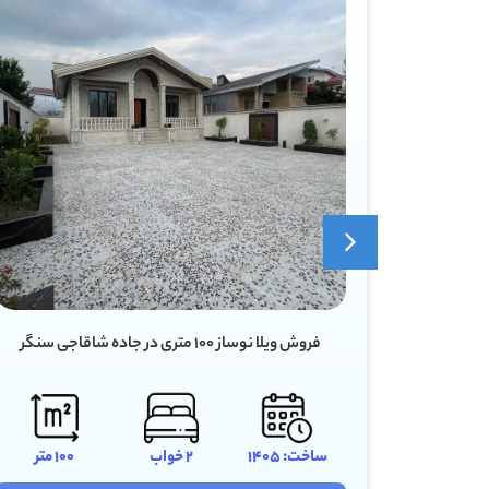
فروش ویلا ۶۰ متری دنج در سروندان سنگر رشت
100 متر
ساخت: 1398
1 خواب
60 متر