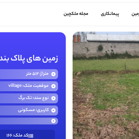
مین
پیمانکاری
مجله ملکچین
زمین های پلاک بن
متراژ: 512 متر
موقعیت ملک: village
نوع سند: تک برگ
کاربری: مسکونی
کد ملک: 166