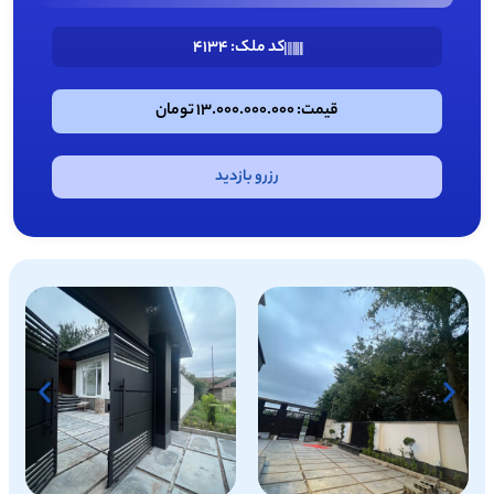
کد ملک: 4134
قیمت: 13.000.000.000 تومان
رزرو بازدید