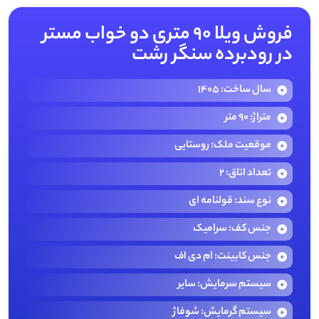
فروش ویلا ۹۰ متری دو خواب مستر
در رودبرده سنگر رشت
سال ساخت: 1405
متراژ: 90 متر
موقعیت ملک: روستایی
تعداد اتاق: 2
نوع سند: قولنامه ای
جنس کف: سرامیک
جنس کابینت: ام دی اف
سیستم سرمایش: سایر
سیستم گرمایش: شوفاژ