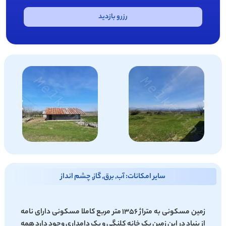
رزرو بازدید
سایر امکانات: آب, برق, گاز, چشم انداز
زمین مسکونی به متراژ 1356 متر مربع کاملا مسکونی دارای نامه
از بنیاد در این زمین یک خانه کلنگی و یک دامداری وجود دارد همه