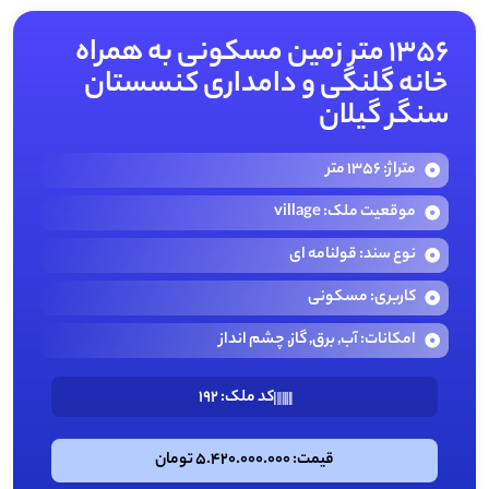
1356 متر زمین مسکونی به همراه
خانه گلنگی و دامداری کنسستان
سنگر گیلان
متراژ: 1356 متر
موقعیت ملک: village
نوع سند: قولنامه ای
کاربری: مسکونی
امکانات: آب, برق, گاز, چشم انداز
کد ملک: 192
قیمت: 5.420.000.000 تومان