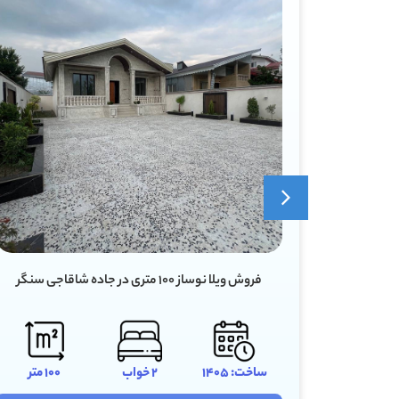
فروش ویلا ۶۰ متری دنج در سروندان سنگر رشت
100 متر
ساخت: 1398
1 خواب
60 متر