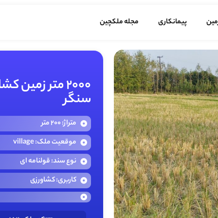
مین
پیمانکاری
مجله ملکچین
2000 متر زمین
سنگر
متراژ: 200 متر
موقعیت ملک: village
نوع سند: قولنامه ای
کاربری: کشاورزی