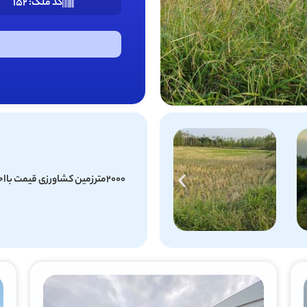
کد ملک: 152
2000مترزمین کشاورزی قیمت بااحترام متری: 350/000