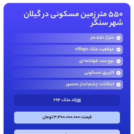
550 متر زمین مسکونی در گیلان
شهر سنگر
متراژ: 550 متر
موقعیت ملک: village
نوع سند: قولنامه ای
کاربری: مسکونی
امکانات: چشم انداز, محصور
کد ملک: 294
قیمت: 3.300.000.000 تومان