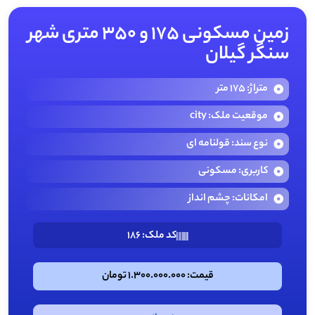
زمین مسکونی 175 و 350 متری شهر
سنگر گیلان
متراژ: 175 متر
موقعیت ملک: city
نوع سند: قولنامه ای
کاربری: مسکونی
امکانات: چشم انداز
کد ملک: 186
قیمت: 1.300.000.000 تومان