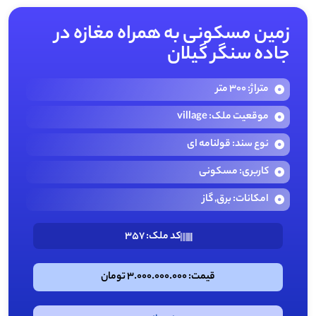
زمین مسکونی به همراه مغازه در
جاده سنگر گیلان
متراژ: 300 متر
موقعیت ملک: village
نوع سند: قولنامه ای
کاربری: مسکونی
امکانات: برق, گاز
کد ملک: 357
قیمت: 3.000.000.000 تومان