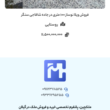
فروش ویلا ۶۰ متری دنج در سروندان سنگر رشت
روستایی
5,000,000,000
09112378525
09336295255
ملکچین، پلتفرم تخصصی خرید و فروش ملک در گیلان