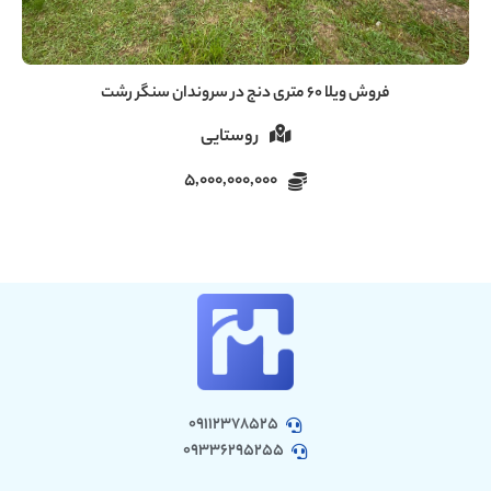
فروش ویلا ۶۰ متری دنج در سروندان سنگر رشت
روستایی
5,000,000,000
09112378525
09336295255