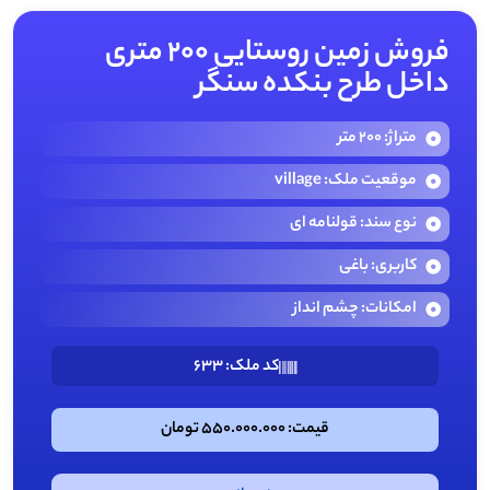
فروش زمین روستایی ۲۰۰ متری
داخل طرح بنکده سنگر
متراژ: 200 متر
موقعیت ملک: village
نوع سند: قولنامه ای
کاربری: باغی
امکانات: چشم انداز
کد ملک: 633
قیمت: 550.000.000 تومان