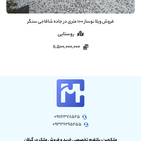
فروش ویلا ۶۰ متری دنج در سروندان سنگر رشت
روستایی
5,000,000,000
09112378525
09336295255
ملکچین، پلتفرم تخصصی خرید و فروش ملک در گیلان