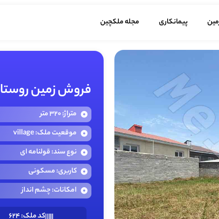
مین
پیمانکاری
مجله ملکچین
فروش زمین روستایی ۳۲۱ متری در رودبرد
متراژ: 320 متر
موقعیت ملک: village
نوع سند: قولنامه ای
کاربری: مسکونی
امکانات: چشم انداز
کد ملک: 624