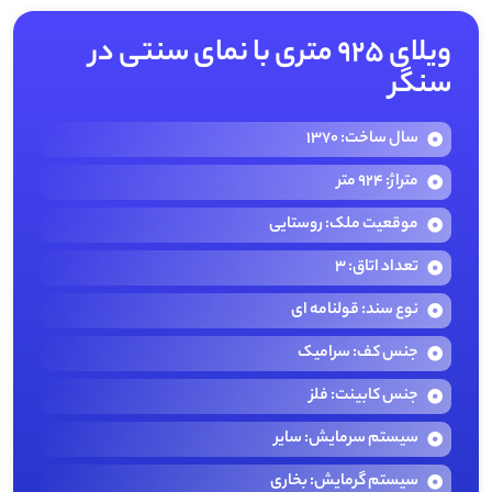
ویلای ۹۲۵ متری با نمای سنتی در
سنگر
سال ساخت: 1370
متراژ: 924 متر
موقعیت ملک: روستایی
تعداد اتاق: 3
نوع سند: قولنامه ای
جنس کف: سرامیک
جنس کابینت: فلز
سیستم سرمایش: سایر
سیستم گرمایش: بخاری