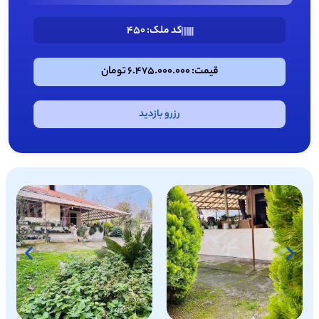
کد ملک: 450
قیمت: 6.475.000.000 تومان
رزرو بازدید