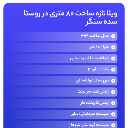
ویلا تازه ساخت 80 متری در روستا
سده سنگر
سال ساخت: 1403
متراژ: 80 متر
موقعیت ملک: روستایی
تعداد اتاق: 2
نوع سند: قولنامه ای
جنس کف: سرامیک
جنس کابینت: فلز
سیستم سرمایش: سایر
سیستم گرمایش: شوفاژ