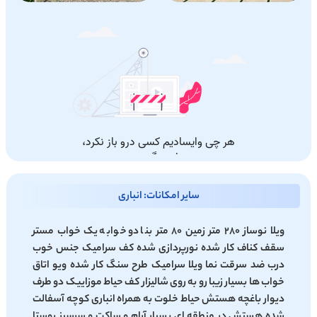
سایر امکانات: انباری
ویلا نوساز 280 متر زمین 80 متر بنا دو خوابه یک خواب مستر
سقف کناف کار شده نورپردازی شده کف سرامیک جنس خوب
درب ضد سرقت نما ویلا سرامیک طرح سنگ کار شده ویو اتاق
خواب ها بسیار زیبا رو به روی شالیزار کف حیاط موزاییک دو طرف
دیوار باغچه هستش حیاط خلوت به همراه انباری کوچه آسفالت
شده هستش در منطقه ای بسیار آرام و ساکت و سرسبز روستا