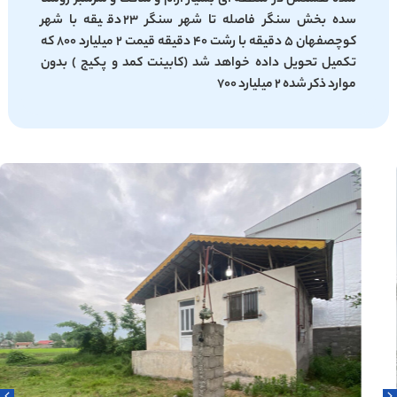
سده بخش سنگر فاصله تا شهر سنگر 23 دقیقه با شهر
کوچصفهان 5 دقیقه با رشت 40 دقیقه قیمت 2 میلیارد 800 که
تکمیل تحویل داده خواهد شد (کابینت کمد و پکیج ) بدون
موارد ذکر شده 2 میلیارد 700