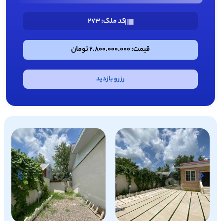
کد ملک: 273
قیمت: 2.800.000.000 تومان
رزرو بازدید