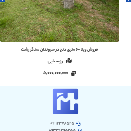
فروش ویلا ۶۰ متری دنج در سروندان سنگر رشت
روستایی
5,000,000,000
09112378525
09336295255