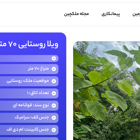
مین
پیمانکاری
مجله ملکچین
ویلا روستایی 70 متری در روستای بنکده سنگر
متراژ: 70 متر
موقعیت ملک: روستایی
تعداد اتاق: 1
نوع سند: قولنامه ای
جنس کف: سرامیک
جنس کابینت: ام دی اف