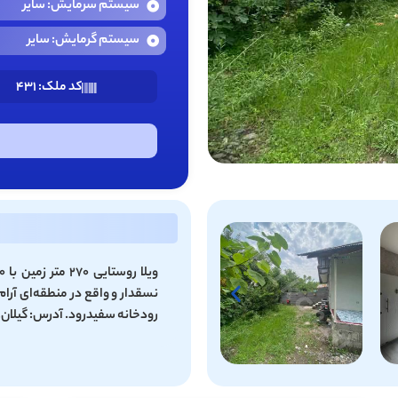
سیستم سرمایش: سایر
سیستم گرمایش: سایر
کد ملک: 431
رودخانه سفیدرود. آدرس: گیلان،