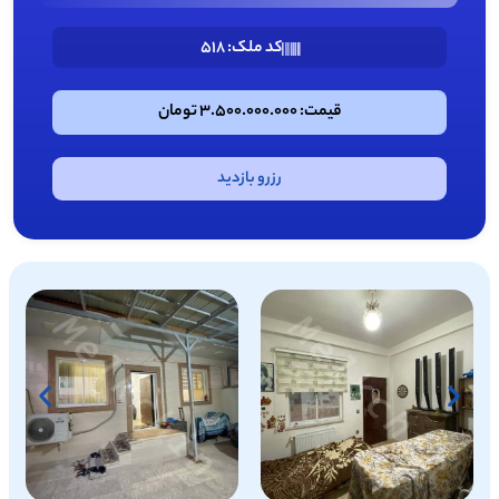
کد ملک: 518
قیمت: 3.500.000.000 تومان
رزرو بازدید