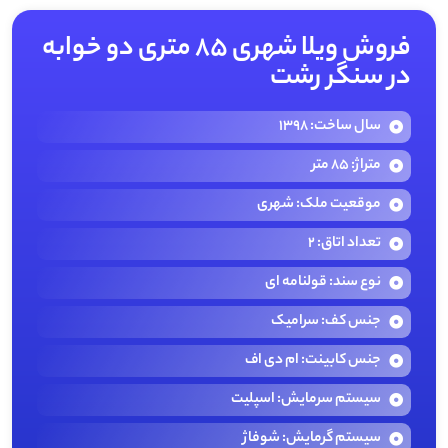
فروش ویلا شهری ۸۵ متری دو خوابه
در سنگر رشت
سال ساخت: 1398
متراژ: 85 متر
موقعیت ملک: شهری
تعداد اتاق: 2
نوع سند: قولنامه ای
جنس کف: سرامیک
جنس کابینت: ام دی اف
سیستم سرمایش: اسپلیت
سیستم گرمایش: شوفاژ